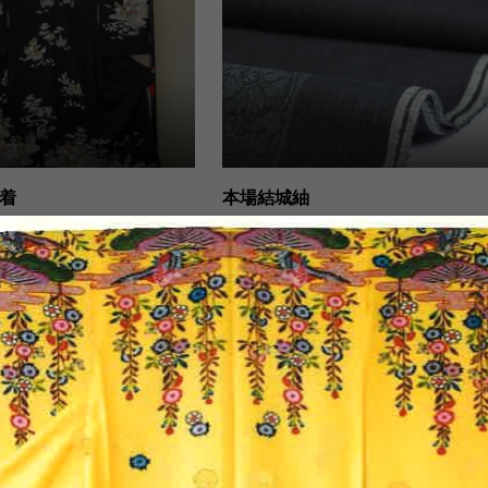
着
本場結城紬
小紋
藤布