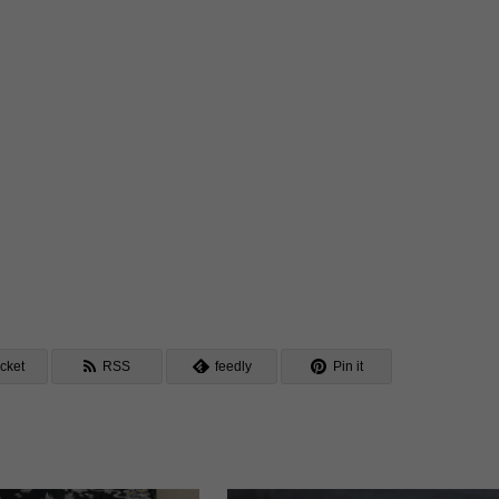
cket
RSS
feedly
Pin it