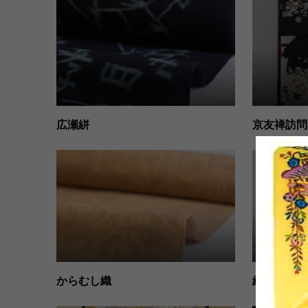
広瀬絣
京友禅訪問
からむし織
絞り風梅柄