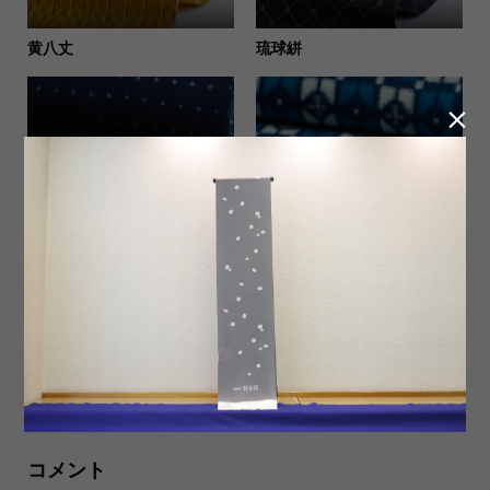
黄八丈
琉球絣

出雲絣
久留米絣
天蚕糸
弓浜絣
コメント