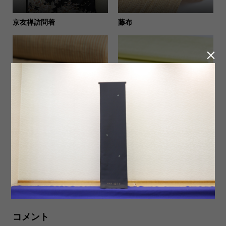
京友禅訪問着
藤布

小干谷縮
天蚕糸
からむし織
弓浜絣
コメント