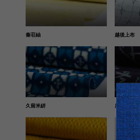
秦荘紬
越後上布
久留米絣
広瀬絣