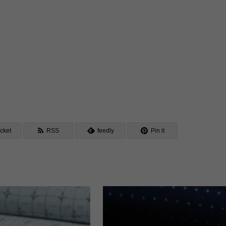
cket
RSS
feedly
Pin it