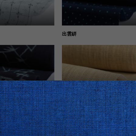
出雲絣
藤布