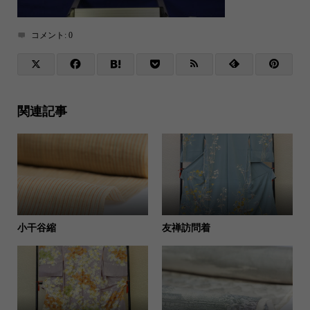
コメント:
0
関連記事
小干谷縮
友禅訪問着