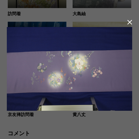
訪問着
大島紬

弓浜絣
秦荘紬
京友禅訪問着
黄八丈
コメント