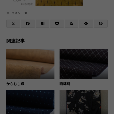
コメント:
0
関連記事
からむし織
琉球絣