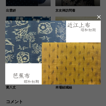
出雲絣
京友禅訪問着

久留米絣
秦荘紬
黄八丈
本場結城紬
コメント