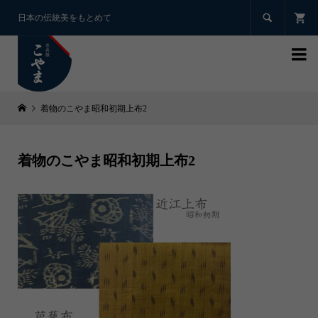

日本の伝統美をもとめて

着物のこやま昭和初期上布2
着物のこやま昭和初期上布2