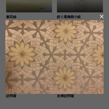

秦荘紬
絞り風梅柄小紋
小干谷縮
作州絣
訪問着
友禅訪問着