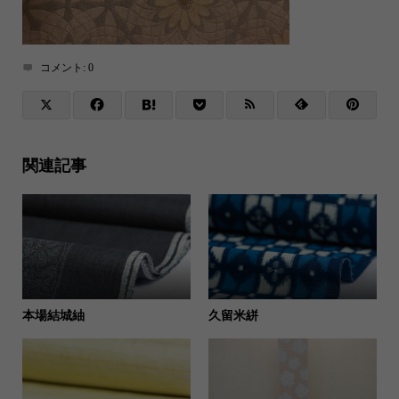
コメント:
0
関連記事
本場結城紬
久留米絣