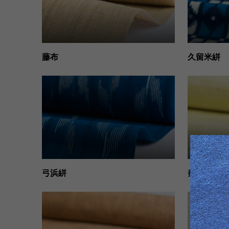
藤布
久留米絣
弓浜絣
秦荘紬