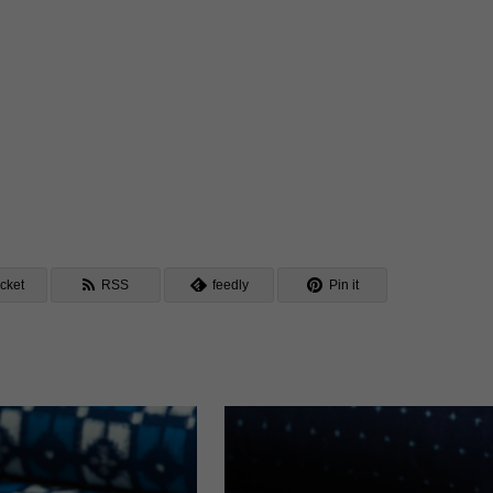
cket
RSS
feedly
Pin it