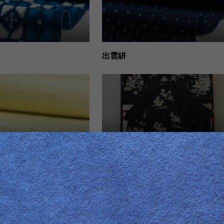
出雲絣
京友禅訪問着