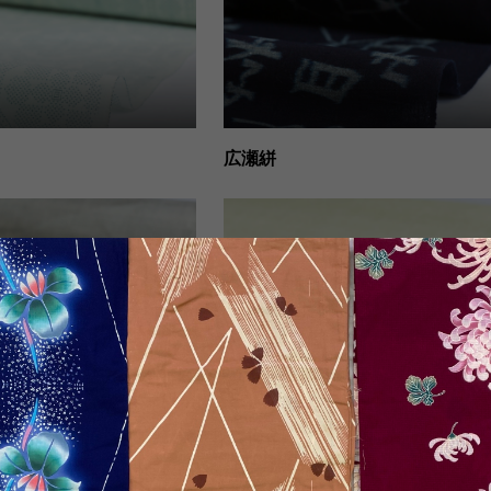
広瀬絣
天蚕糸