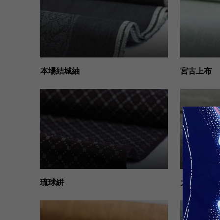
本場結城紬
宮古上布
琉球絣
大島紬