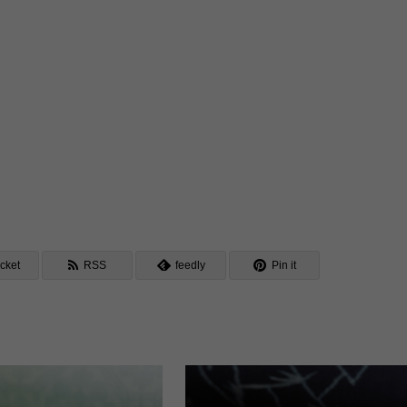
cket
RSS
feedly
Pin it