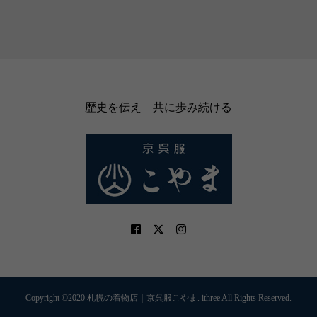
歴史を伝え 共に歩み続ける
Copyright ©2020 札幌の着物店｜京呉服こやま. ithree All Rights Reserved.