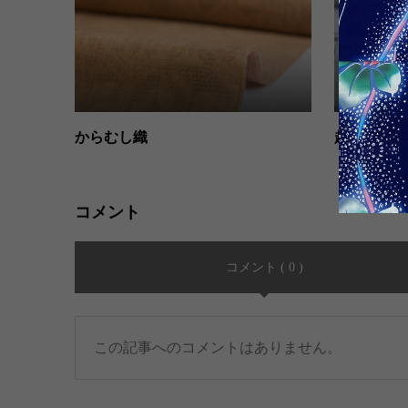
からむし織
越後上布
コメント
コメント ( 0 )
この記事へのコメントはありません。